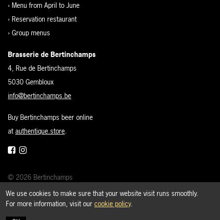
›
Menu from April to June
›
Reservation restaurant
›
Group menus
Brasserie de Bertinchamps
4, Rue de Bertinchamps
5030 Gembloux
info@bertinchamps.be
Buy Bertinchamps beer online
at
authentique.store
.
© 2026 Bertinchamps
Brewery visit
We use cookies to make sure that your website visit runs smoothly.
For more information, visit our
cookie policy
.
›
Reservation restaurant
Cookie policy